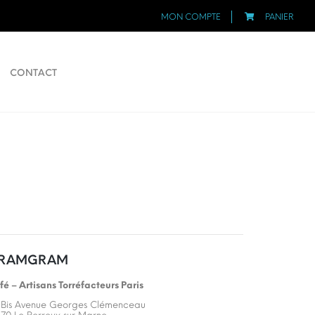
MON COMPTE
PANIER
CONTACT
RAMGRAM
fé – Artisans Torréfacteurs Paris
 Bis Avenue Georges Clémenceau