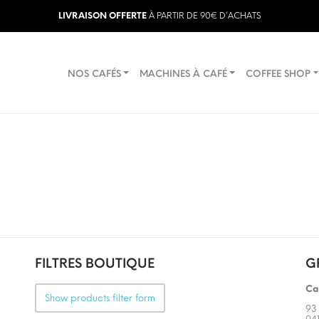
LIVRAISON OFFERTE
À PARTIR DE 90€ D’ACHATS
NOS CAFÉS
MACHINES À CAFÉ
COFFEE SHOP
FILTRES BOUTIQUE
G
Ca
Show products filter form
93