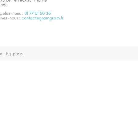
170 Le Perreux sur Marne
ance
pelez-nous :
01 77 01 50 35
rivez-nous :
contact@gramgram.fr
n :
bg-press