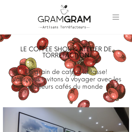
LE COFFEE SHOP & ATELIER DE
TORRÉFACTION
Du grain de café à la tasse!
Nous vous invitons à voyager avec les
meilleurs cafés du monde