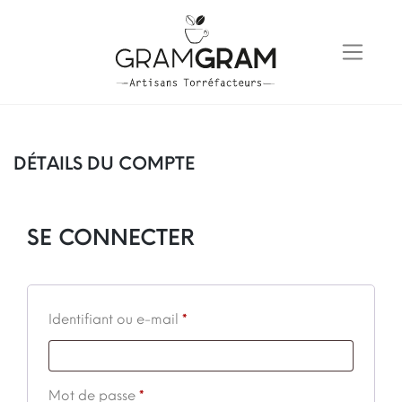
Skip
to
content
DÉTAILS DU COMPTE
SE CONNECTER
Obligatoire
Identifiant ou e-mail
*
Obligatoire
Mot de passe
*