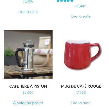
38,40
€
Note
50,40
€
5.00
sur 5
Lire la suite
Lire la suite
CAFETIÈRE À PISTON
MUG DE CAFÉ ROUGE
36,00
€
17,90
€
Ajouter au panier
Lire la suite