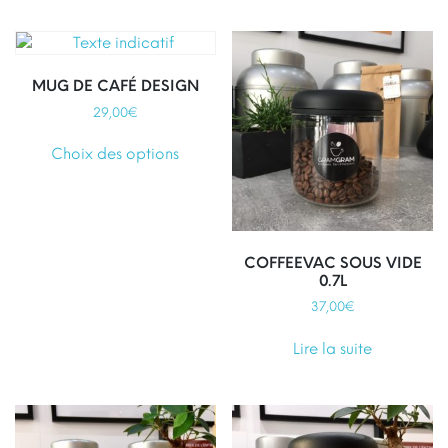
MUG DE CAFÉ DESIGN
29,00
€
Ce
Choix des options
produit
a
plusieurs
variations.
Les
COFFEEVAC SOUS VIDE
options
0.7L
peuvent
37,00
€
être
choisies
Lire la suite
sur
la
page
du
produit