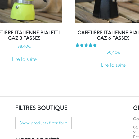
TIÈRE ITALIENNE BIALETTI
CAFETIÈRE ITALIENNE BIAL
GAZ 3 TASSES
GAZ 6 TASSES
38,40
€
Note
50,40
€
5.00
sur 5
Lire la suite
Lire la suite
FILTRES BOUTIQUE
G
Ca
Show products filter form
93
94
Fr