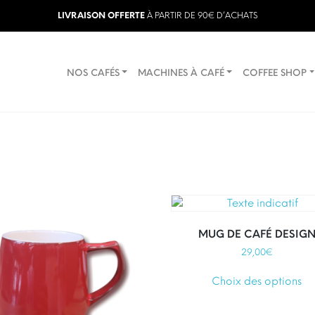
LIVRAISON OFFERTE
À PARTIR DE 90€ D’ACHATS
NOS CAFÉS
MACHINES À CAFÉ
COFFEE SHOP
MUG DE CAFÉ DESIG
29,00
€
C
Choix des options
pr
a