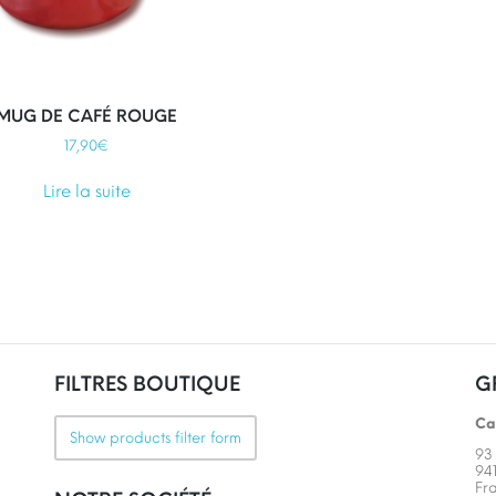
pl
var
Le
op
pe
MUG DE CAFÉ ROUGE
êt
17,90
€
ch
sur
Lire la suite
la
pa
du
pr
FILTRES BOUTIQUE
G
Ca
Show products filter form
93
94
Fr