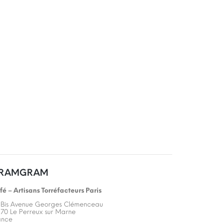
usieurs
iations.
s
tions
uvent
re
oisies
ge
oduit
RAMGRAM
fé – Artisans Torréfacteurs Paris
 Bis Avenue Georges Clémenceau
170 Le Perreux sur Marne
ance