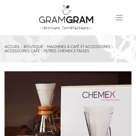
Skip
to
content
ACCUEIL
\
BOUTIQUE
\
MACHINES À CAFÉ ET ACCESSOIRES
\
ACCESSOIRES CAFÉ
\
FILTRES CHEMEX 3 TASSES