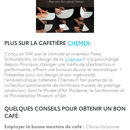
PLUS SUR LA CAFETIÈRE
CHEMEX
:
Conçu en 1941 par le chimiste et inventeur Peter
Schlumbohm, le design de la
Chemex
® n’a pas changé
depuis. Pourquoi changer une méthode d’extraction si
performante, offrant une boisson douce et aromatique ?
Présentée pour son design et son ingéniosité,
l’emblématique cafetière Chemex® fait partie de la
collection permanente de nombreux musées de prestige
américain, dont le Musée d’Art Moderne, le Smithsonian et
le Philadelphia Museum of Art.
QUELQUES CONSEILS POUR OBTENIR UN BON
CAFÉ:
Employer la bonne mouture de café :
Choisir la bonne