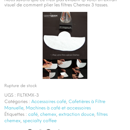
visuel de comment plier les filtres Chemex 3 tasses.
Rupture de stock
UGS :
FILTKMX-3
Catégories :
Accessoires café
,
Cafetières à Filtre
Manuelle
,
Machines à café et accessoires
Étiquettes :
café
,
chemex
,
extraction douce
,
filtres
chemex
,
specialty coffee